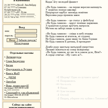
В Камментах
Кидає зігу молодий фашист
21:39 ????? к Мосей: Люк Вейдер
«Не будь гамном» - на перше вересня напишуть
07:16 ????? к Сплюшка:
У зошитах понурі школярі
Колыбельная для...
07:08 ????? к БТ: Пулю.
Патріархат карбує заповідь новітню
20:25 ???? к Vel: ?????? ????????...
Верховна рада приняла закон
14:31 Vel к Vel: ?????? ????????...
«Не будь гамном» - це статус у фейсбуці
«Не будь гамном» - вдруг понімає наркоман.
З гранатою в руках кричить матросік
Вход
Мочею на заборі пише хуліган.
ник:
«Не будь гамном» - співає в небі пташка
пароль:
Не будь гамном ні вчитель, ні студент
Не будь гамном, даже якшо ти Анна Гєрман
Забыли пароль?
Не будь гамном й дитина, й президент
Регистрация
Довбе руду шахтьор матьорий енергічно
Ласкаво ніжиться на сонці міліціонер:
«Не будь гамном, ну шо ти в самом дєлє, Вітя?»
Отдельные вагоны
А серце отвічає: «Ну і што ж?».
•
Литконкурсы
•
Спам Басаргина
•
Багаж
•
Предложить в Лучшее
•
Книга ЖиП
+2
Шедевр! Одно из лучшего здесь!
•
...ДИЗМ
+1
Понравилось
•
Автобан
+0.5
Что-то есть
•
Вова, пошел нахуй!
0
Никак
Последнее: 2025-09-05 14:06
От ???? ????????
-0.5
Хуже чем никак
•
Спецтамбур для объявлений
-1
Отстой
Последнее: 2019-09-30 15:38
От Шкалабалав
-2
Пиздец, уберите эту хуйню с Тепловоза!
Сейчас на сайте
зарегистрированные: