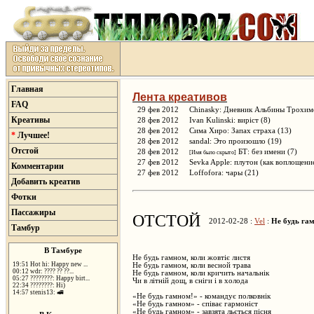
Главная
Лента креативов
FAQ
29 фев 2012
Chinasky: Дневник Альбины Трохи
Креативы
28 фев 2012
Ivan Kulinski: виріст
(8)
28 фев 2012
Сима Хиро: Запах страха
(13)
*
Лучшее!
28 фев 2012
sandal: Это произошло
(19)
Отстой
28 фев 2012
БТ: без имени
(7)
[Имя было скрыто]
27 фев 2012
Sevka Apple: плутон (как воплощени
Комментарии
27 фев 2012
Loffofora: чары
(21)
Добавить креатив
Фотки
Пассажиры
ОТСТОЙ
2012-02-28 :
Vel
:
Не будь га
Тамбур
В Тамбуре
Не будь гамном, коли жовтіє листя
19:51 Hot hi: Happy new ...
Не будь гамном, коли весной трава
00:12 wdr: ???? ?? ??...
Не будь гамном, коли кричить начальнік
05:27 ????????: Happy birt...
Чи в літній дощ, в сніги і в холода
22:34 ????????: Hi)
14:57 stenis13: 🚅
«Не будь гамном!» - командує полковнік
«Не будь гамном» - співає гармоніст
«Не будь гамном» - завзята льється пісня