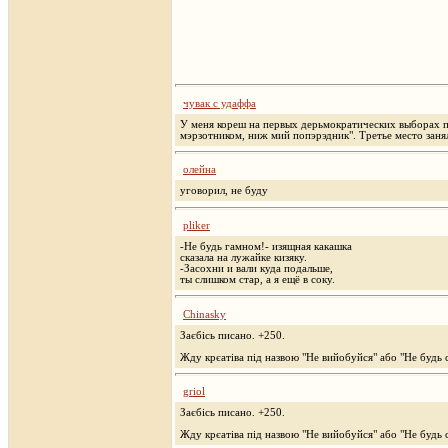
чувак с удаффа
У меня кореш на первых дерьмократических выборах п
мэрзотником, ниж мий попэрэдник". Третье место заня
олейна
уговорил, не буду
pliker
-Не будь гамном!- изящная какашка
сказала на лужайке кизяку.
-Засохни и вали куда подальше,
ты слишком стар, а я ещё в соку.
Chinasky
Заєбісь писано. +250.
Жду крєатіва під назвою "Не вийобуйся" або "Не будь 
griol
Заєбісь писано. +250.
Жду крєатіва під назвою "Не вийобуйся" або "Не будь 