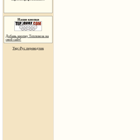
Наши кнопки
Добавь кнопку Тепловоза на
свой сайт!
Укр>Рус переводчик