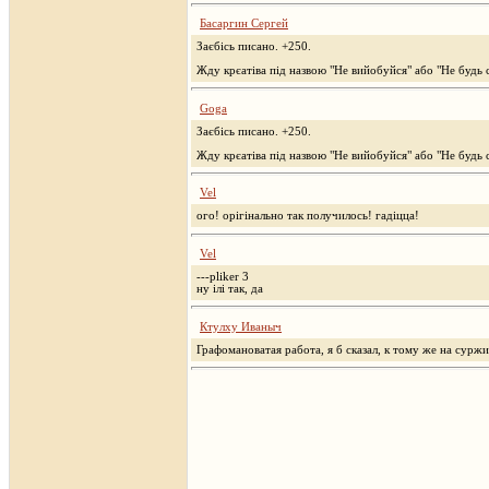
Басаргин Сергей
Заєбісь писано. +250.
Жду крєатіва під назвою "Не вийобуйся" або "Не будь 
Goga
Заєбісь писано. +250.
Жду крєатіва під назвою "Не вийобуйся" або "Не будь 
Vel
ого! орігінально так получилось! гадіцца!
Vel
---pliker 3
ну ілі так, да
Ктулху Иваныч
Графомановатая работа, я б сказал, к тому же на суржи